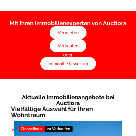
Mit Ihren Immobilienexperten von Auctiora
Vermieten
Verkaufen
oder
Immobilie bewerten
Aktuelle Immobilienangebote bei
Auctiora
Vielfältige Auswahl für Ihren
Wohntraum
Doppelhaus
zu Verkaufen
Alle anzeigen (
24
)