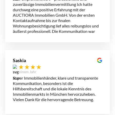
zuverlässige Immobilienvermittlung Ich hatte
durchweg eine positive Erfahrung mit der
AUCTIORA Immobilien GmbH. Von der ersten
Kontaktaufnahme bis zur finalen
Wohnungsbesichtigung lief alles reibungslos und
äußerst professionell. Die Kommunikation war
schnell, transparent und freundlich – alle Fragen
wurden geduldig und kompetent beantwortet.
Besonders hervorzuheben ist die persönliche
Betreuung: Man fühlt sich hier nicht wie eine
Nummer, sondern wird individuell und ehrlich
Saskia
beraten. Die Mitarbeiter*innen nehmen sich Zeit,
gehen auf Wünsche ein und sind auch bei
vor einem Jahr
kurzfristigen Anliegen gut erreichbar. Auch die
Super Immobilienhänder, klare und transparente
Exposés und Unterlagen waren sehr hochwertig
Kommunikation, besonders ist die
aufbereitet und vollständig – was heutzutage
Hilfsbereitschaft und die lokale Kenntnis des
leider nicht selbstverständlich ist. Ich kann
Immobilienmarkts in München hervorzuheben.
AUCTIORA jedem empfehlen, der auf der Suche
Vielen Dank für die hervorragende Betreuung.
nach einer Immobilie ist und dabei Wert auf
Seriosität, Fairness und Effizienz legt. Vielen
Dank für die tolle Zusammenarbeit!