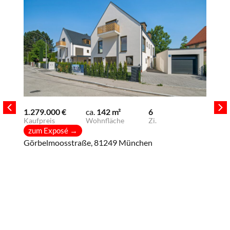
1.279.000 €
ca.
142 m²
6
Kaufpreis
Wohnfläche
Zi.
zum Exposé
→
Görbelmoosstraße, 81249 München
399
Kau
zu
Gus
Süd