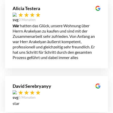
Alicia Testera
vor 3 Monaten
Wir hatten das Glück, unsere Wohnung über
Herrn Arakelyan zu kaufen und sind mit der
Zusammenarbeit sehr zufrieden. Von Anfang an
war Herr Arakelyan äußerst kompetent,
professionell und gleichzeitig sehr freundlich. Er
hat uns Schritt für Schritt durch den gesamten
Prozess geführt und dabei immer alles
verständlich erklärt. Besonders geschätzt haben
wir, dass wir uns jederzeit gut aufgehoben gefühlt
haben – bei Fragen war er immer erreichbar und
hat sich viel Zeit genommen. Wir können die
Zusammenarbeit sehr empfehlen!
David Serebryanyy
vor 5 Monaten