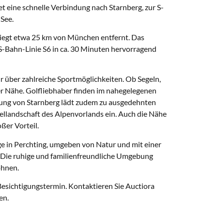
et eine schnelle Verbindung nach Starnberg, zur S-
See.
 liegt etwa 25 km von München entfernt. Das
-Bahn-Linie S6 in ca. 30 Minuten hervorragend
r über zahlreiche Sportmöglichkeiten. Ob Segeln,
rer Nähe. Golfliebhaber finden im nahegelegenen
ung von Starnberg lädt zudem zu ausgedehnten
llandschaft des Alpenvorlands ein. Auch die Nähe
oßer Vorteil.
age in Perchting, umgeben von Natur und mit einer
 Die ruhige und familienfreundliche Umgebung
ohnen.
Besichtigungstermin. Kontaktieren Sie Auctiora
en.