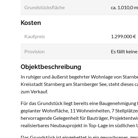
Grundstücksfläche
ca. 1.010,0 m
Kosten
Kaufpreis
1.299.000 €
Provision
Es fällt kein
Objektbeschreibung
In ruhiger und äußerst begehrter Wohnlage von Starnber
Kreisstadt Starnberg am Starnberger See, steht dieses
zum Verkauf.
Für das Grundstück liegt bereits eine Baugenehmigung 
geplanter Wohnfläche, 11 Wohneinheiten, 7 Stellplätzen
hervorragende Gelegenheit für Bauträger, Projektentwick
realisierbares Neubauprojekt in Top-Lage im südliche
Das Grundstück ist eingebettet in ein gewachsenes, g