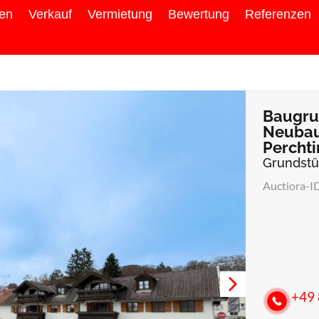
ien
Verkauf
Vermietung
Bewertung
Referenzen
Baugru
Neubau
Percht
Grundst
Auctiora-I
+49 