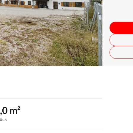
,0 m²
ück