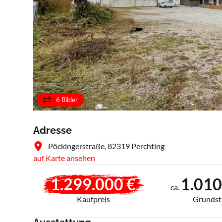
6 Bilder
Adresse
Pöckingerstraße, 82319 Perchting
auf Karte ansehen
1.299.000 €
1.010
ca.
Kaufpreis
Grundst