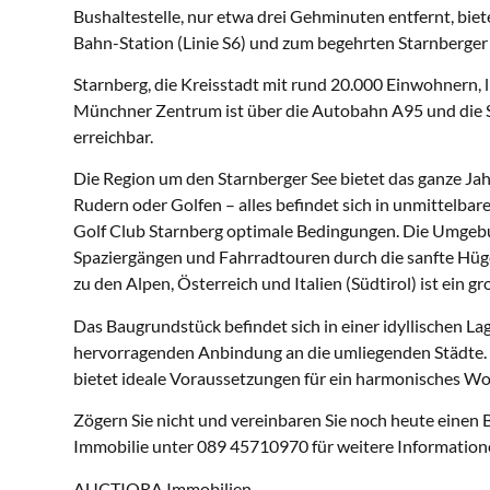
Bushaltestelle, nur etwa drei Gehminuten entfernt, biet
Bahn-Station (Linie S6) und zum begehrten Starnberger 
Starnberg, die Kreisstadt mit rund 20.000 Einwohnern,
Münchner Zentrum ist über die Autobahn A95 und die S
erreichbar.
Die Region um den Starnberger See bietet das ganze Jah
Rudern oder Golfen – alles befindet sich in unmittelba
Golf Club Starnberg optimale Bedingungen. Die Umgeb
Spaziergängen und Fahrradtouren durch die sanfte Hüge
zu den Alpen, Österreich und Italien (Südtirol) ist ein gr
Das Baugrundstück befindet sich in einer idyllischen L
hervorragenden Anbindung an die umliegenden Städte.
bietet ideale Voraussetzungen für ein harmonisches W
Zögern Sie nicht und vereinbaren Sie noch heute einen 
Immobilie unter 089 45710970 für weitere Information
AUCTIORA Immobilien