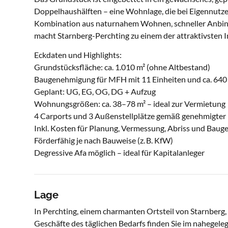
Doppelhaushälften – eine Wohnlage, die bei Eigennutzer
Kombination aus naturnahem Wohnen, schneller Anbin
macht Starnberg-Perchting zu einem der attraktivsten 
Eckdaten und Highlights:
Grundstücksfläche: ca. 1.010 m² (ohne Altbestand)
Baugenehmigung für MFH mit 11 Einheiten und ca. 64
Geplant: UG, EG, OG, DG + Aufzug
Wohnungsgrößen: ca. 38–78 m² – ideal zur Vermietung
4 Carports und 3 Außenstellplätze gemäß genehmigter
Inkl. Kosten für Planung, Vermessung, Abriss und Bau
Förderfähig je nach Bauweise (z. B. KfW)
Degressive Afa möglich – ideal für Kapitalanleger
Lage
In Perchting, einem charmanten Ortsteil von Starnberg,
Geschäfte des täglichen Bedarfs finden Sie im nahegeleg