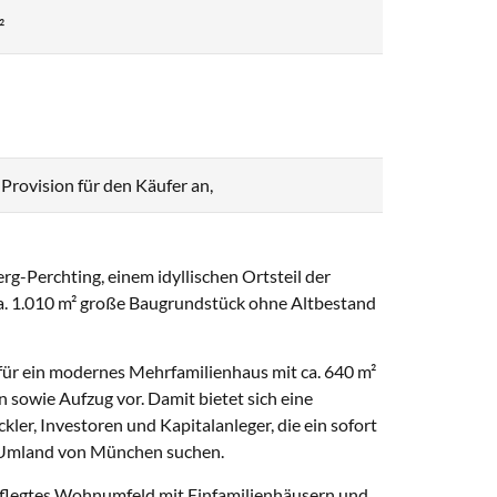
²
e Provision für den Käufer an,
g-Perchting, einem idyllischen Ortsteil der
 ca. 1.010 m² große Baugrundstück ohne Altbestand
für ein modernes Mehrfamilienhaus mit ca. 640 m²
 sowie Aufzug vor. Damit bietet sich eine
ler, Investoren und Kapitalanleger, die ein sofort
n Umland von München suchen.
epflegtes Wohnumfeld mit Einfamilienhäusern und