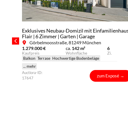
Exklusives Neubau-Domizil mit Einfamilienhau
Flair | 6 Zimmer | Garten | Garage
Görbelmoosstraße, 81249 München
1.279.000 €
ca.
142 m²
6
Kaufpreis
Wohnfläche
Zi.
Balkon
Terrase
Hochwertige Bodenbeläge
Helles Schlafzimmer
3-Fach isolierte Fensterfronten
... mehr
ausen –
Lichtdurchflutete Räume
Offener Wohn- und Essbereich
Auctiora-ID:
zum Exposé
→
Optimaler Grundriss
Hochwertige Materialien
17647
usen
Großflächige Fliesen
Bodenebene Dusche
Großzügige Fensterfronten
massiver Ziegelbau
ruhige Lag
Tageslichtbad
Fußbodenheizung
Neubau mit zeitgemäßem Design
Sanitäreinrichtungen von Villeroy & Boch
osé
→