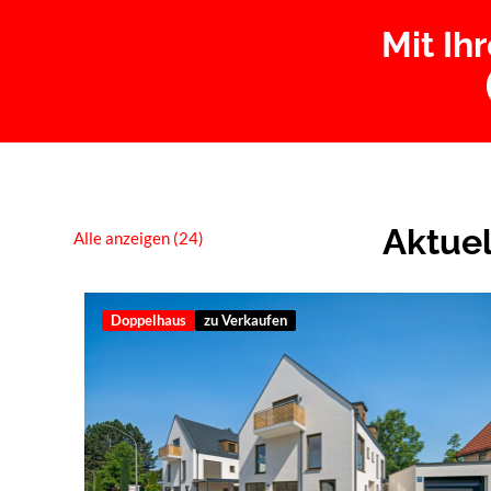
Mit Ih
Aktuel
Alle anzeigen (
24
)
Doppelhaus
zu Verkaufen