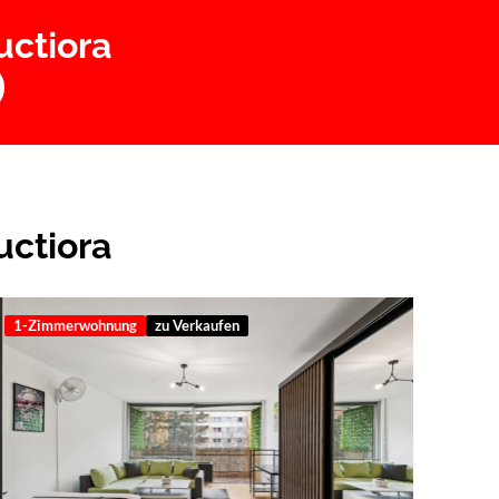
uctiora
uctiora
1-Zimmerwohnung
zu Verkaufen