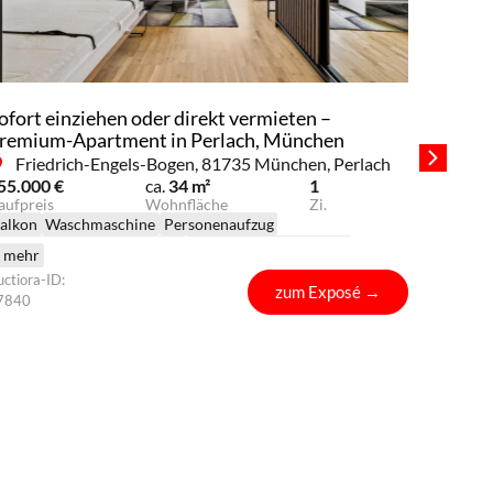
ofort einziehen oder direkt vermieten –
remium-Apartment in Perlach, München
Friedrich-Engels-Bogen, 81735 München, Perlach
55.000 €
ca.
34 m²
1
aufpreis
Wohnfläche
Zi.
alkon
Waschmaschine
Personenaufzug
rüne Umgebung und Parks
Modernes Badezimmer
Kosten
.. mehr
oderne Küche
Einkaufsmöglichkeiten
Entdeck
ctiora-ID:
zum Exposé
→
ptimaler Grundriss
Optimale Raumaufteilung
ruhige Lage
den Wert
7840
chwimmbad
Ruhige Straße
Top Lage
Beste Anbindung
präzise 
Möglichk
Sie jetzt