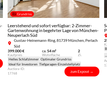
Grundriss
s-
Leerstehend und sofort verfügbar: 2-Zimmer-
S
Gartenwohnung in begehrter Lage von München-
P
Neuperlach Süd
Gustav-Heinemann-Ring, 81739 München, Perlach
2
K
Süd
B
399.000 €
ca.
54 m²
2
G
Kaufpreis
Wohnfläche
Zi.
.
M
Helles Schlafzimmer
Optimaler Grundriss
Au
O
Ideal für Investoren
Tiefgaragen-Einzelstellplatz
1
S
Auctiora-ID:
zum Exposé
→
17768
e