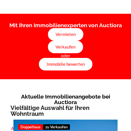
Mit Ihren Immobilienexperten von Auctiora
Vermieten
Verkaufen
oder
Immobilie bewerten
Aktuelle Immobilienangebote bei
Auctiora
Vielfältige Auswahl für Ihren
Wohntraum
Doppelhaus
zu Verkaufen
Alle anzeigen (
23
)