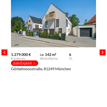
1.279.000 €
ca.
142 m²
6
Kaufpreis
Wohnfläche
Zi.
zum Exposé
→
Görbelmoosstraße, 81249 München
399
Kau
zu
Gus
Süd