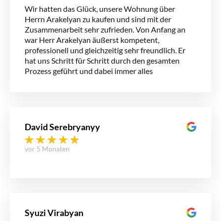
Wir hatten das Glück, unsere Wohnung über
Herrn Arakelyan zu kaufen und sind mit der
Zusammenarbeit sehr zufrieden. Von Anfang an
war Herr Arakelyan äußerst kompetent,
professionell und gleichzeitig sehr freundlich. Er
hat uns Schritt für Schritt durch den gesamten
Prozess geführt und dabei immer alles
verständlich erklärt. Besonders geschätzt haben
wir, dass wir uns jederzeit gut aufgehoben gefühlt
haben – bei Fragen war er immer erreichbar und
hat sich viel Zeit genommen. Wir können die
Zusammenarbeit sehr empfehlen!
David Serebryanyy
vor 5 Monaten
Syuzi Virabyan