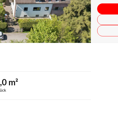
,0 m²
ück