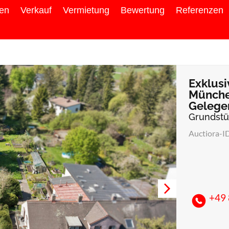
ien
Verkauf
Vermietung
Bewertung
Referenzen
Exklusi
Münche
Gelegen
Grundst
Auctiora-I
+49 